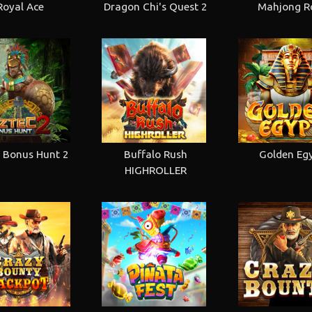
Royal Ace
Dragon Chi's Quest 2
Mahjong R
: Bonus Hunt 2
Buffalo Rush
Golden Eg
HIGHROLLER