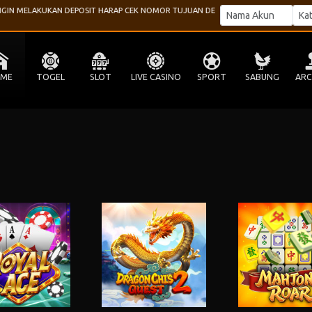
ELAKUKAN DEPOSIT HARAP CEK NOMOR TUJUAN DEPOSIT DAHULU TERIMAKASIH....
ME
TOGEL
SLOT
LIVE CASINO
SPORT
SABUNG
ARC