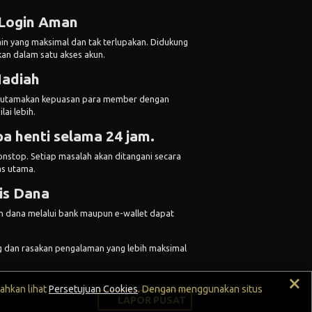
ntal
Firefly Hunter
Login Aman
in yang maksimal dan tak terlupakan. Didukung
kan dalam satu akses akun.
Hadiah
engutamakan kepuasan para member dengan
ai lebih.
henti selama 24 jam.
nstop. Setiap masalah akan ditangani secara
inal
Bunny to the Moon
as utama.
ris Dana
an dana melalui bank maupun e-wallet dapat
 dan rasakan pengalaman yang lebih maksimal
×
ahkan lihat
Persetujuan Cookies
. Dengan menggunakan situs
LAPOR PUSAT