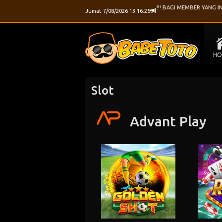
WELCOME !!! BAGI MEMBER YANG INGIN M
Jumat 7/08/2026 13:16:26
HO
Slot
Advant Play