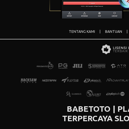
Pirate Treasure Hunt
Fi
TENTANG KAMI
|
BANTUAN
|
Rush Hour Gold
Jum
BABETOTO | PL
TERPERCAYA
SL