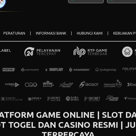
ghting Bull
Cat & Mouse
Aztec: Bonus 
Xmas
PERATURAN
|
INFORMASI BANK
|
HUBUNGI KAMI
|
KEBIJAKAN P
anji Bonanza
Starry Adventure
Phantom Mult
ATFORM GAME ONLINE | SLOT 
OT
TOGEL DAN CASINO RESMI | J
TERPERCAYA