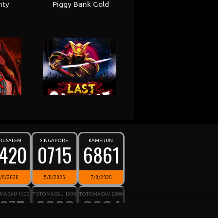
nty
Piggy Bank Gold
al
Last Samurai
RUSALEM
SINGAPORE
KAMERUN
420
0715
6861
/8/2026
5/8/2026
7/8/2026
MACAU 1600
TOTOMACAU 1900
TOTOMACAU 2200
875
6303
3064