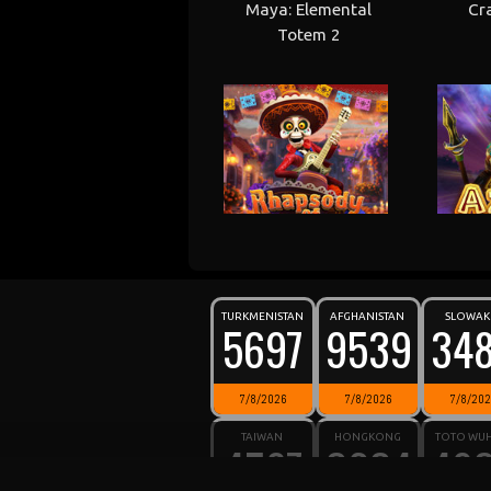
Maya: Elemental
Cr
Totem 2
Rhapsody of Muertos
Azte
TURKMENISTAN
AFGHANISTAN
SLOWAK
5697
9539
34
7/8/2026
7/8/2026
7/8/20
TAIWAN
HONGKONG
TOTO WU
4587
3634
49