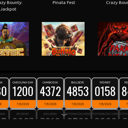
azy Bounty:
Pinata Fest
Crazy Bou
Jackpot
c: Bonus Hunt
Buffalo Rush
Dark Ritu
IA
CAROLINA DAY
CAMBODIA
BULLSEYE
SYDNEY
YE
80
1200
4372
4853
0158
8
26
7/8/2026
7/8/2026
7/8/2026
7/8/2026
7
HAN
HK SIANG
MALAYSIA
TOTOMACAU 0000
TOTOMACAU 1300
TOTO
35
8867
7218
6529
6300
7