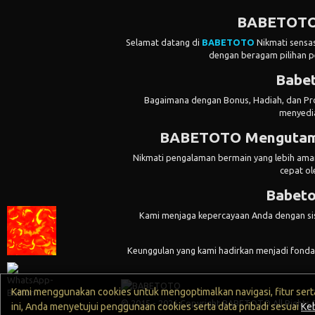
Fish Prawn Crab
Rama
BABETOTO 
Bonanza
Selamat datang di
BABETOTO
Nikmati sensas
dengan beragam pilihan pe
Babet
Bagaimana dengan Bonus, Hadiah, dan Pr
menyedia
BABETOTO Mengutamak
Nikmati pengalaman bermain yang lebih aman
Hungry Slime
cepat ol
Babetot
Kami menjaga kepercayaan Anda dengan sist
Keunggulan yang kami hadirkan menjadi fond
Kami menggunakan cookies untuk mengoptimalkan navigasi, fitur serta
© 2015 - 2026 Copyright BABETOTO.
All Rights
ini, Anda menyetujui penggunaan cookies serta data pribadi sesuai
Keb