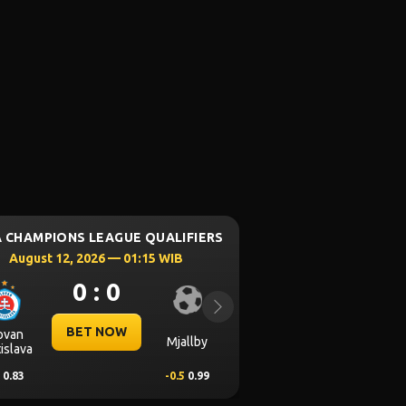
7/8/2026
7/8/2026
7/8/2026
FOOTBALL F24 ELITE CLUB FRIENDLY
August 8, 2026 — 05:00 WIB
0 : 0
Next
BET NOW
Barcelona
e-Real Madrid
.25
0.58
-0.25
-0.82