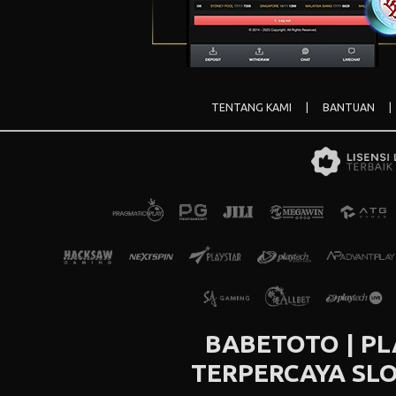
TENTANG KAMI
|
BANTUAN
|
BABETOTO | PL
TERPERCAYA
SL