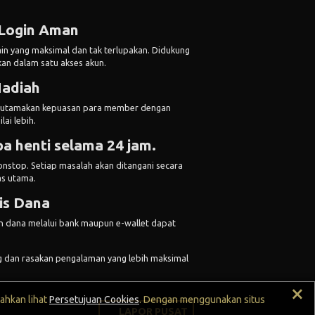
Login Aman
in yang maksimal dan tak terlupakan. Didukung
kan dalam satu akses akun.
Hadiah
engutamakan kepuasan para member dengan
ai lebih.
henti selama 24 jam.
nstop. Setiap masalah akan ditangani secara
as utama.
ris Dana
an dana melalui bank maupun e-wallet dapat
 dan rasakan pengalaman yang lebih maksimal
×
ahkan lihat
Persetujuan Cookies
. Dengan menggunakan situs