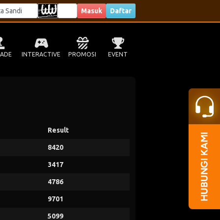
WELCOME !!! BAGI MEMBER YANG INGIN MELAKUKAN DEPOSIT HARAP 
Masuk
Daftar
ADE
INTERACTIVE
PROMOSI
EVENT
Result
8420
3417
4786
9701
5099