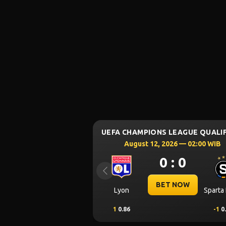
7/8/2026
7/8/2026
8/8/20
ONS LEAGUE QUALIFIERS
UEFA CHAMPIONS LEAGUE QUAL
12, 2026 — 01:15 WIB
August 11, 2026 — 22:59 WI
0 : 0
0 : 0
Previous
BET NOW
BET NOW
Unio
Mjallby
Bodo Glimt
Gi
-0.5
0.99
0.75
0.82
-0.