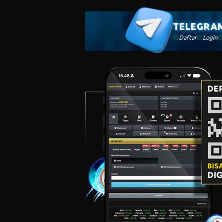
TELEGRA
Daftar
Login