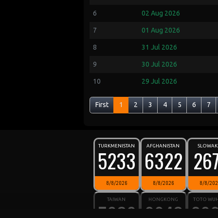
6
02 Aug 2026
7
01 Aug 2026
8
31 Jul 2026
9
30 Jul 2026
10
29 Jul 2026
First
1
2
3
4
5
6
7
TURKMENISTAN
AFGHANISTAN
SLOWAK
5233
6322
26
8/8/2026
8/8/2026
8/8/20
TAIWAN
HONGKONG
TOTO WU
5838
9943
69