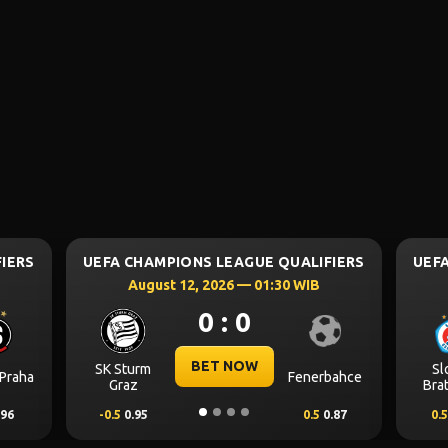
26
7/8/2026
7/8/2026
8/8/2026
7/8/2026
TOTOMACAU 2300
9141
7/8/2026
IFIERS
E-FOOTBALL F24 INTERNATIONAL
E-
FRIENDLY
B
August 8, 2026 — 04:45 WIB
0 : 1
n Saint-
e-
lloise
BET NOW
e-Wales
e-France
75
1.00
0
-1
-0.72
1
0.48