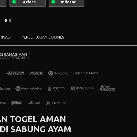
Axiata
Indosat
RIVASI
|
PERSETUJUAN COOKIES
DAN TOGEL AMAN
UDI SABUNG AYAM