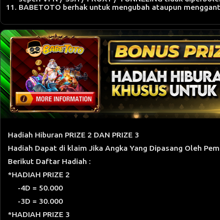
BABETOTO berhak untuk mengubah ataupun mengganti
Hadiah Hiburan PRIZE 2 DAN PRIZE 3
Hadiah Dapat di klaim Jika Angka Yang Dipasang Oleh Pemai
Berikut Daftar Hadiah :
*HADIAH PRIZE 2
-4D = 50.000
-3D = 30.000
*HADIAH PRIZE 3