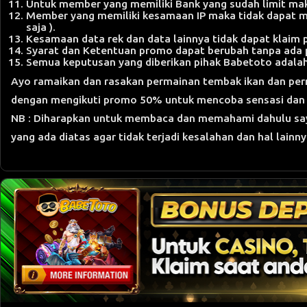
Untuk member yang memiliki Bank yang sudah limit mak
Member yang memiliki kesamaan IP maka tidak dapat m
saja ).
Kesamaan data rek dan data lainnya tidak dapat klai
Syarat dan Ketentuan promo dapat berubah tanpa ada 
Semua keputusan yang diberikan pihak Babetoto adalah
Ayo ramaikan dan rasakan permainan tembak ikan dan per
dengan mengikuti promo 50% untuk mencoba sensasi dan
NB : Diharapkan untuk membaca dan memahami dahulu say
yang ada diatas agar tidak terjadi kesalahan dan hal lainny