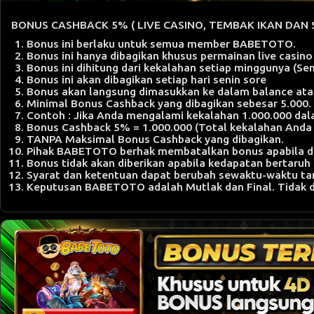
BONUS CASHBACK 5% ( LIVE CASINO, TEMBAK IKAN DAN 
Bonus ini berlaku untuk semua member BABETOTO.
Bonus ini hanya dibagikan khusus permainan live casino 
Bonus ini dihitung dari kekalahan setiap minggunya (Sen
Bonus ini akan dibagikan setiap hari senin sore
Bonus akan langsung dimasukkan ke dalam balance ata
Minimal Bonus Cashback yang dibagikan sebesar 5.000.
Contoh : Jika Anda mengalami kekalahan 1.000.000 da
Bonus Cashback 5% = 1.000.000 (Total kekalahan Anda 
TANPA Maksimal Bonus Cashback yang dibagikan.
Pihak BABETOTO berhak membatalkan bonus apabila di
Bonus tidak akan diberikan apabila kedapatan bertaruh 
Syarat dan ketentuan dapat berubah sewaktu-waktu tan
Keputusan BABETOTO adalah Mutlak dan Final. Tidak d