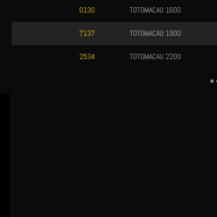
TOTOMACAU 1600
TOTOMACAU 1900
TOTOMACAU 2200