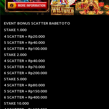
EVENT BONUS SCATTER BABETOTO
STAKE 1.000
4 SCATTER = Rp20.000
5 SCATTER = Rp40.000
6 SCATTER = Rp100.000
STAKE 2.000
4 SCATTER = Rp40.000
5 SCATTER = Rp70.000
6 SCATTER = Rp200.000
STAKE 5.000
4 SCATTER = Rp80.000
5 SCATTER = Rp150.000
6 SCATTER = Rp400.000
STAKE 10.000