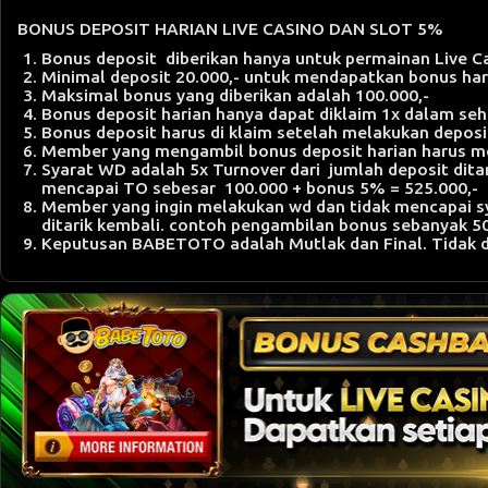
BONUS DEPOSIT HARIAN LIVE CASINO DAN SLOT 5%
Bonus deposit diberikan hanya untuk permainan Live C
Minimal deposit 20.000,- untuk mendapatkan bonus har
Maksimal bonus yang diberikan adalah 100.000,-
Bonus deposit harian hanya dapat diklaim 1x dalam seha
Bonus deposit harus di klaim setelah melakukan deposit 
Member yang mengambil bonus deposit harian harus me
Syarat WD adalah 5x Turnover dari jumlah deposit di
mencapai TO sebesar 100.000 + bonus 5% = 525.000,-
Member yang ingin melakukan wd dan tidak mencapai sy
ditarik kembali. contoh pengambilan bonus sebanyak 50
Keputusan BABETOTO adalah Mutlak dan Final. Tidak d