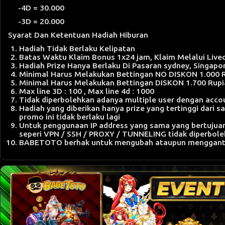
-4D = 30.000
-3D = 20.000
Syarat Dan Ketentuan Hadiah Hiburan
Hadiah Tidak Berlaku Kelipatan
Batas Waktu Klaim Bonus 1x24 jam, Klaim Melalui Live
Hadiah Prize Hanya Berlaku Di Pasaran sydney, Singapo
Minimal Harus Melakukan Bettingan NO DISKON 1.000 Rup
Minimal Harus Melakukan Bettingan DISKON 1.700 Rupiah
Max line 3D : 100 , Max line 4d : 1000
Tidak diperbolehkan adanya multiple user dengan acco
Hadiah yang diberikan hanya prize yang tertinggi dari 
promo ini tidak berlaku lagi
Untuk penggunaan IP address yang sama yang bertuju
seperi VPN / SSH / PROXY / TUNNELING tidak diperbol
BABETOTO berhak untuk mengubah ataupun mengganti