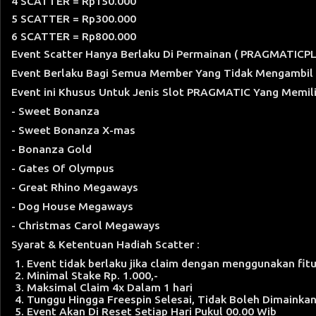
4 SCATTER = Rp150.000
5 SCATTER = Rp300.000
6 SCATTER = Rp800.000
Event Scatter Hanya Berlaku Di Permainan ( PRAGMATICPL
Event Berlaku Bagi Semua Member Yang Tidak Mengambil
Event ini Khusus Untuk Jenis Slot PRAGMATIC Yang Memilik
- Sweet Bonanza
- Sweet Bonanza X-mas
- Bonanza Gold
- Gates Of Olympus
- Great Rhino Megaways
- Dog House Megaways
- Christmas Carol Megaways
Syarat & Ketentuan Hadiah Scatter :
Event tidak berlaku jika claim dengan menggunakan fitur
Minimal Stake Rp. 1.000,-
Maksimal Claim 4x Dalam 1 hari
Tunggu Hingga Freespin Selesai, Tidak Boleh Dimainkan s
Event Akan Di Reset Setiap Hari Pukul 00.00 Wib