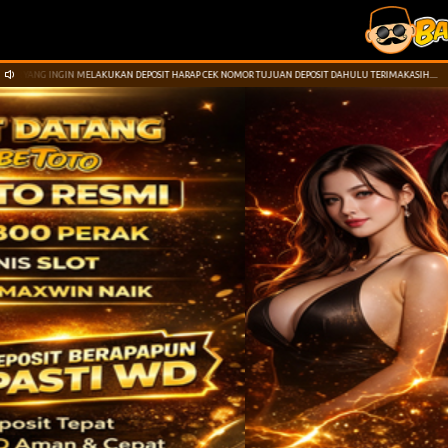
KUKAN DEPOSIT HARAP CEK NOMOR TUJUAN DEPOSIT DAHULU TERIMAKASIH....
WELCOM