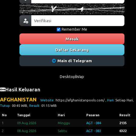
Remember Me
Masuk
Daftar Sekarang
Main di Telegram
Desktop
Wap
Hasil Keluaran
AFGHANISTAN
Website:
https://afghanistanpools.com/
, Hari:
Setiap Hari
,
Tutup:
00:45 WIB
, Result:
01:15 WIB
No
Tanggal
Hari
Pasaran
Result
1
09 Aug 2026
Minggu
AGT - 084
2135
2
08 Aug 2026
Sabtu
AGT - 083
6322